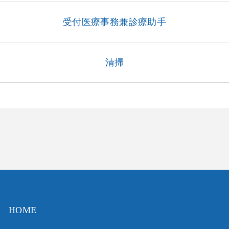
当院ではWEB予約システムを採用しております。
EB問診を入力いただくことでご来院の際、スムーズに診療を行うことが
受付医療事務兼診療助手
ブログ
WEB問診では予約の完了はいたしませんのでご注意ください。
況に応じて待ち時間にバラツキが出ることがございますが、あらかじめ
お知らせ一覧
清掃
WEB問診
事前にWEB問診をご入力頂くことでご
ご
で
来院いただいた際にスムーズに診療を
ご
随
行うことができます。WEB問診をご入
の
を
力頂いても予約は完了しません。
だ
HOME