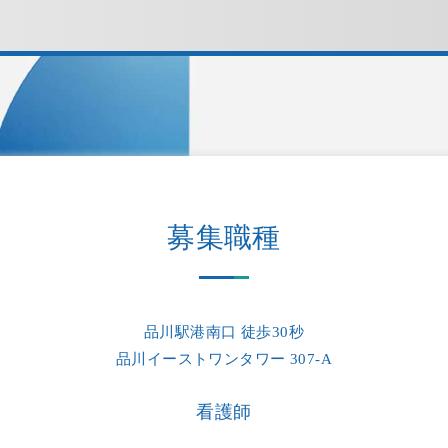
HOME
医師について
募集職種
当院について
当院紹介
品川駅港南口 徒歩30秒
診療内容
品川イーストワンタワー 307-A
ご受診の方へ
看護師
クリニックでは、下記2つの方法で予約が可能です。またWEB問診に
診療時間・アクセス