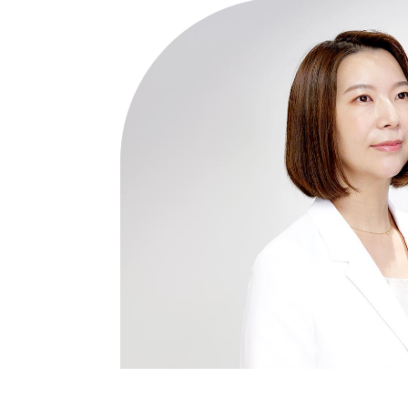
医師について
当院について
当院紹介
診療内容
ご受診の方へ
クリニックでは、下記2つの方法で予約が可能です。またWEB問診に
診療時間・アクセス
当院ではWEB予約システムを採用しております。
EB問診を入力いただくことでご来院の際、スムーズに診療を行うことが
ブログ
WEB問診では予約の完了はいたしませんのでご注意ください。
況に応じて待ち時間にバラツキが出ることがございますが、あらかじめ
お知らせ一覧