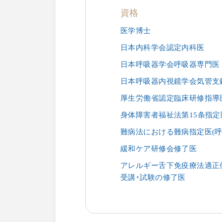
資格
LINE友だち登録で予約
医学博士
日本内科学会認定内科医
LINEで友だち登録していただくこと
日本呼吸器学会呼吸器専門医
クリニックからのお知らせや連絡を
時受け取っていただいたり、診療予約
日本呼吸器内視鏡学会気管支
スムーズに行うことができます。
厚生労働省認定臨床研修指導
身体障害者福祉法第15条指定
難病法における難病指定医(呼
緩和ケア研修会修了医
アレルギー舌下免疫療法適正
受講・試験の修了医