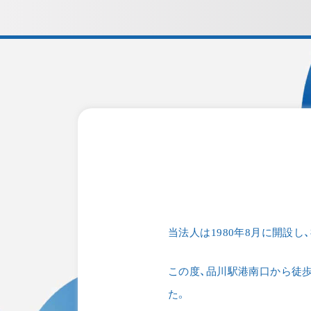
当法⼈は1980年8⽉に開設
この度、品川駅港南口から徒
た。