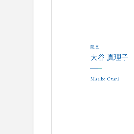
院長
大谷 真理子
Mariko Otani
「東京品川フロント
事前にW
(※当日の混雑状