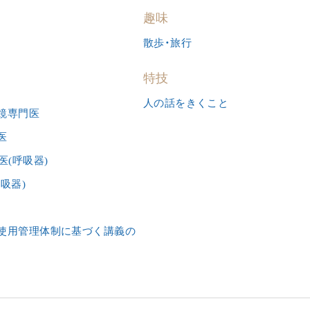
趣味
WEB問診
散歩・旅行
事前にWEB問診をご入力頂くことでご
ご
で
特技
来院いただいた際にスムーズに診療を
ご
随
人の話をきくこと
行うことができます。WEB問診をご入
の
を
鏡専門医
力頂いても予約は完了しません。
だ
医
医(呼吸器)
吸器)
使用管理体制に基づく講義の