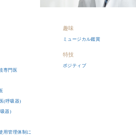
趣味
ミュージカル鑑賞
特技
ポジティブ
鏡専門医
医
医(呼吸器)
吸器)
使用管理体制に