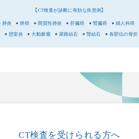
【CT検査が診断に有効な疾患例】
医師について
肺炎
肺癌
間質性肺炎
肝臓癌
腎臓癌
婦人科癌
当院について
炎
憩室炎
大動脈瘤
尿路結石
腎結石
各部位の骨折
当院紹介
診療内容
ご受診の方へ
クリニックでは、下記2つの方法で予約が可能です。またWEB問診に
診療時間・アクセス
当院ではWEB予約システムを採用しております。
EB問診を入力いただくことでご来院の際、スムーズに診療を行うことが
ブログ
WEB問診では予約の完了はいたしませんのでご注意ください。
況に応じて待ち時間にバラツキが出ることがございますが、あらかじめ
お知らせ一覧
CT検査を受けられる方へ