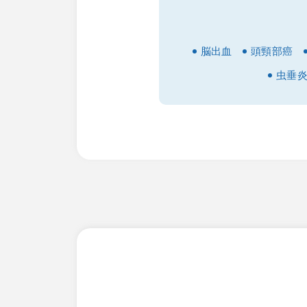
脳出血
頭頸部癌
虫垂
「東京品川フロント
事前にW
(※当日の混雑状