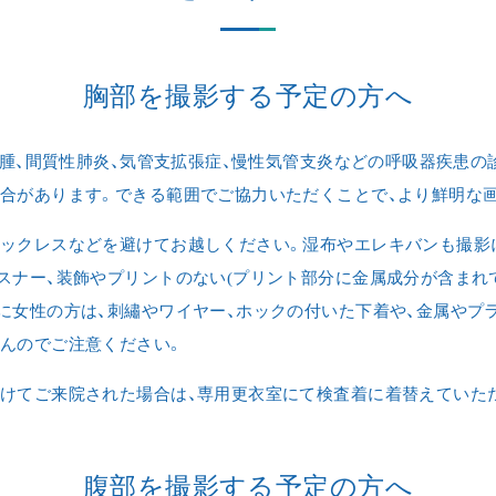
WEB問診
胸部を撮影する予定の方へ
事前にWEB問診をご入力頂くことでご
ご
で
来院いただいた際にスムーズに診療を
ご
随
気腫、間質性肺炎、気管支拡張症、慢性気管支炎などの呼吸器疾患の
行うことができます。WEB問診をご入
の
を
合があります。できる範囲でご協力いただくことで、より鮮明な
力頂いても予約は完了しません。
だ
ックレスなどを避けてお越しください。湿布やエレキバンも撮影
スナー、装飾やプリントのない(プリント部分に金属成分が含まれ
に女性の方は、刺繡やワイヤー、ホックの付いた下着や、金属やプ
んのでご注意ください。
けてご来院された場合は、専用更衣室にて検査着に着替えていた
腹部を撮影する予定の方へ