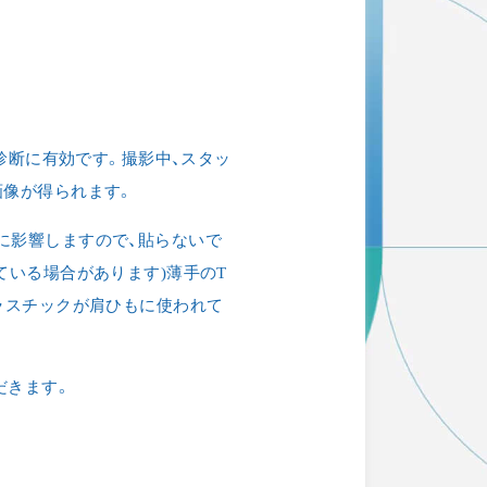
WEB予約
来院の際はWEBから事前のご予約に
協力をお願いいたします。LINEから
診断に有効です。撮影中、スタッ
ご予約も可能ですので是非ご利用く
画像が得られます。
さい。
に影響しますので、貼らないで
ている場合があります)薄手のT
ラスチックが肩ひもに使われて
だきます。