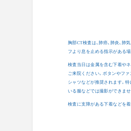
LINE友だち登録で予約
LINEで友だち登録していただくこと
クリニックからのお知らせや連絡を
胸部CT検査は、肺癌、肺炎、肺
時受け取っていただいたり、診療予約
フより息を止める指示がある場
スムーズに行うことができます。
検査当日は金属を含む下着やネ
ご来院ください。ボタンやファ
シャツなどが推奨されます。特
いる服などでは撮影ができませ
検査に支障がある下着などを着