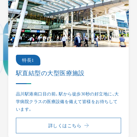
いた際にスムーズに診療を行うことができます。
WEB問診をご入力頂いても予約は完了しません。
WEB予約
ご来院の際はWEBから事前のご予約にご協力をお
特長1
願いいたします。LINEからのご予約も可能ですの
で是非ご利用ください。
駅直結型の大型医療施設
「東京品川フロントクリニックでは、下記2つの方法で予
品川駅港南口目の前。駅から徒歩30秒の好立地に、大
学病院クラスの医療設備を備えて皆様をお待ちして
約が可能です。またWEB問診にも対応しております。
当
います。
院ではWEB予約システムを採用しております。
事前に
WEB問診を入力いただくことでご来院の際、スムーズに
詳しくはこちら
診療を行うことができます。
WEB問診では予約の完了は
いたしませんのでご注意ください。