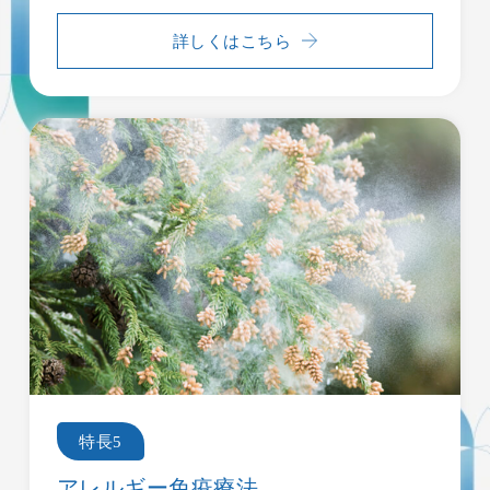
詳しくはこちら
当院について
当院紹介
診療内容
ご受診の方へ
診療時間・アクセス
ブログ
お知らせ一覧
特長5
アレルギー免疫療法