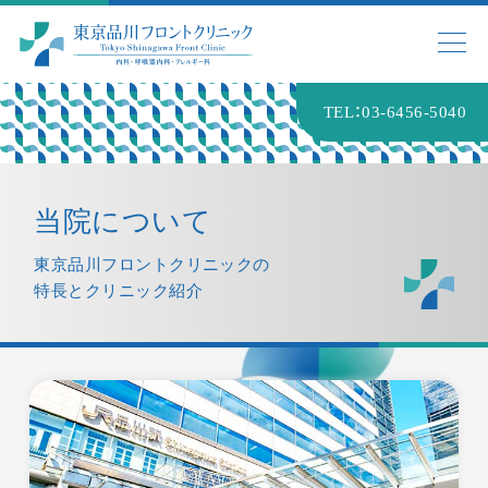
TEL：03-6456-5040
LINE友だち登録で予約
当院について
LINEで友だち登録していただくことでクリニック
東京品川フロントクリニックの
からのお知らせや連絡を随時受け取っていただい
特長とクリニック紹介
たり、診療予約をスムーズに行うことができます。
WEB問診
事前にWEB問診をご入力頂くことでご来院いただ