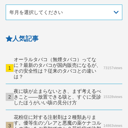
年月を選択してください
人気記事
オーラルタバコ（無煙タバコ）ってな
に？最新のタバコが国内販売になるが、
73157views
その安全性は？従来のタバコとの違い
は？
夜に咳が止まらないとき、まず考えるべ
きこと――放置できる咳と、すぐに受診
15328views
したほうがいい咳の見分け方
花粉症に対する注射剤は２種類ありま
す。優等生のゾレアと悪魔の薬ケナコル
14863views