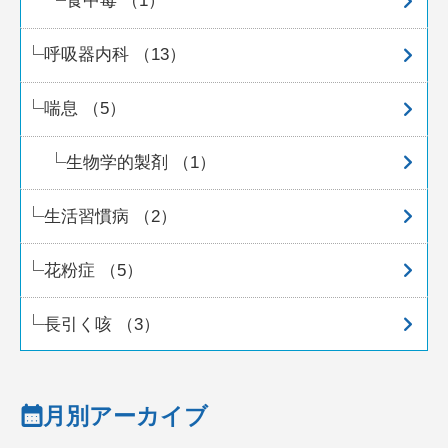
食中毒 （1）
呼吸器内科 （13）
喘息 （5）
生物学的製剤 （1）
生活習慣病 （2）
花粉症 （5）
長引く咳 （3）
月別アーカイブ