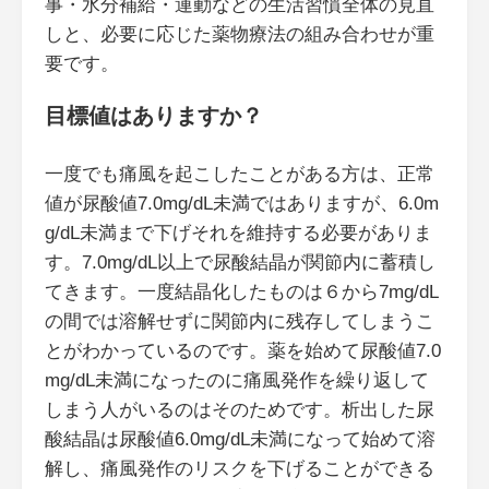
事・水分補給・運動などの生活習慣全体の見直
しと、必要に応じた薬物療法の組み合わせが重
要です。
目標値はありますか？
一度でも痛風を起こしたことがある方は、正常
値が尿酸値7.0mg/dL未満ではありますが、6.0m
g/dL未満まで下げそれを維持する必要がありま
す。7.0mg/dL以上で尿酸結晶が関節内に蓄積し
てきます。一度結晶化したものは６から7mg/dL
の間では溶解せずに関節内に残存してしまうこ
とがわかっているのです。薬を始めて尿酸値7.0
mg/dL未満になったのに痛風発作を繰り返して
しまう人がいるのはそのためです。析出した尿
酸結晶は尿酸値6.0mg/dL未満になって始めて溶
解し、痛風発作のリスクを下げることができる