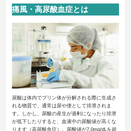
痛風・高尿酸血症とは
尿酸は体内でプリン体が分解される際に生成さ
れる物質で、通常は尿や便として排泄されま
す。しかし、尿酸の産生が過剰になったり排泄
が低下したりすると、血液中の尿酸値が高くな
ります（高尿酸血症）。尿酸値が7.0mg/dLを超