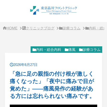
サ
イ
ド
バー・
ク
リ
ニッ
HOME
クリニックブログ
診療コラム
内科・総合
ク
概
要
内科・総合内科
痛風
診療コラム
2026年6月27日
「急に足の親指の付け根が激しく
痛くなった」「夜中に痛みで目が
覚めた」——痛風発作の経験があ
る方には忘れられない痛みです。